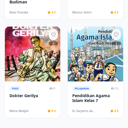
Budiman
Balai Pustaka
4.5
Mansur Samin
4.5
1
2
FIKSI
81
PELAJARAN
253
Dokter Gerilya
Pendidikan Agama
Islam Kelas 7
Matia Madjah
4.5
Iis Suryatini dan Hasyim Asy'ari
4.5