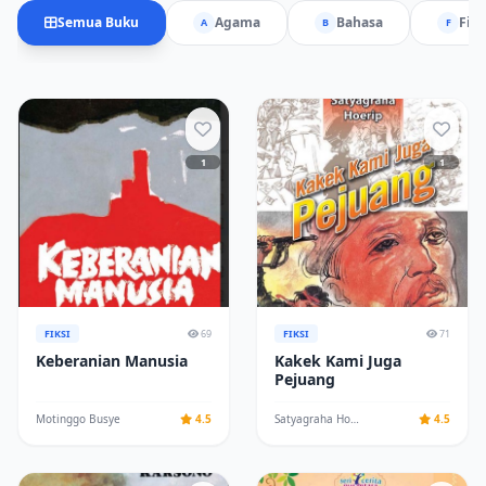
Semua Buku
Agama
Bahasa
Fiks
A
B
F
1
1
FIKSI
69
FIKSI
71
Keberanian Manusia
Kakek Kami Juga
Pejuang
Motinggo Busye
4.5
Satyagraha Hoerip
4.5