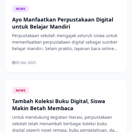
NEWS
Ayo Manfaatkan Perpustakaan Digital
untuk Belajar Mandiri
Perpustakaan sekolah mengajak seluruh siswa untuk
memanfaatkan perpustakaan digital sebagai sumber
belajar mandiri. Selain praktis, layanan baca online
membantu siswa mendapatkan informasi dengan
cepat dan akurat. Mari tingkatkan budaya literasi
05 Dec 2025
dengan membaca setiap hari, baik di sekolah
maupun di rumah.
NEWS
Tambah Koleksi Buku Digital, Siswa
Makin Betah Membaca
Untuk mendukung kegiatan literasi, perpustakaan
sekolah telah menambah berbagai koleksi buku
digital seperti novel remaja, buku pengetahuan, dan