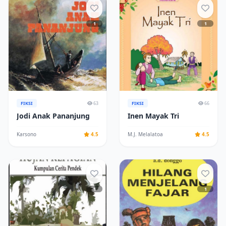
1
1
FIKSI
63
FIKSI
66
Jodi Anak Pananjung
Inen Mayak Tri
Karsono
4.5
M.J. Melalatoa
4.5
1
1