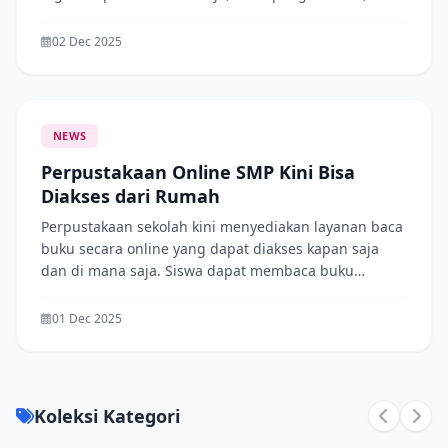
buku penunjang pembelajaran. Siswa dapat
mengakses koleksi tersebut melalui menu Baca
02 Dec 2025
Online di website perpustakaan. Jangan lupa
manfaatkan fasilitas ini secara bijak.
NEWS
Perpustakaan Online SMP Kini Bisa
Diakses dari Rumah
Perpustakaan sekolah kini menyediakan layanan baca
buku secara online yang dapat diakses kapan saja
dan di mana saja. Siswa dapat membaca buku
pelajaran, buku cerita, dan referensi lainnya hanya
dengan menggunakan akun masing-masing. Layanan
01 Dec 2025
ini diharapkan dapat meningkatkan minat baca dan
mempermudah siswa dalam belajar mandiri
Koleksi Kategori