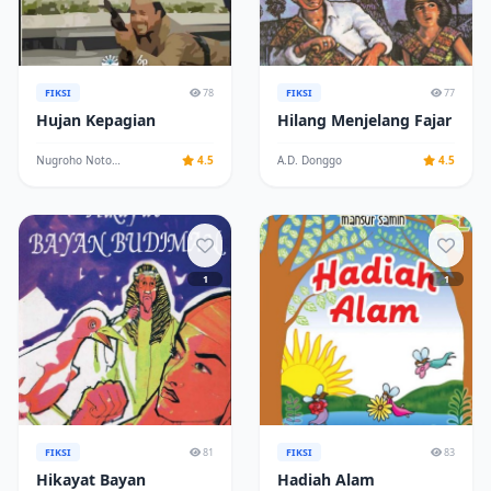
FIKSI
78
FIKSI
77
Hujan Kepagian
Hilang Menjelang Fajar
Nugroho Notosusanto
4.5
A.D. Donggo
4.5
1
1
FIKSI
81
FIKSI
83
Hikayat Bayan
Hadiah Alam