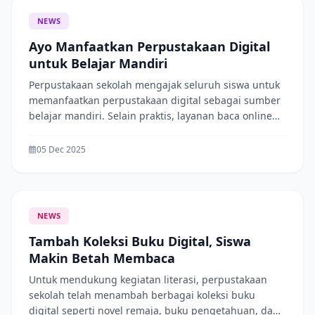
NEWS
Ayo Manfaatkan Perpustakaan Digital
untuk Belajar Mandiri
Perpustakaan sekolah mengajak seluruh siswa untuk
memanfaatkan perpustakaan digital sebagai sumber
belajar mandiri. Selain praktis, layanan baca online
membantu siswa mendapatkan informasi dengan
cepat dan akurat. Mari tingkatkan budaya literasi
05 Dec 2025
dengan membaca setiap hari, baik di sekolah
maupun di rumah.
NEWS
Tambah Koleksi Buku Digital, Siswa
Makin Betah Membaca
Untuk mendukung kegiatan literasi, perpustakaan
sekolah telah menambah berbagai koleksi buku
digital seperti novel remaja, buku pengetahuan, dan