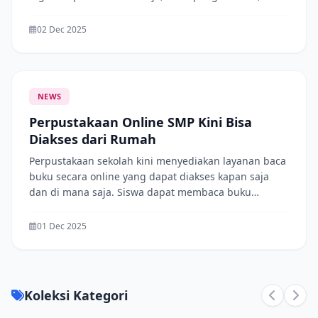
buku penunjang pembelajaran. Siswa dapat
mengakses koleksi tersebut melalui menu Baca
02 Dec 2025
Online di website perpustakaan. Jangan lupa
manfaatkan fasilitas ini secara bijak.
NEWS
Perpustakaan Online SMP Kini Bisa
Diakses dari Rumah
Perpustakaan sekolah kini menyediakan layanan baca
buku secara online yang dapat diakses kapan saja
dan di mana saja. Siswa dapat membaca buku
pelajaran, buku cerita, dan referensi lainnya hanya
dengan menggunakan akun masing-masing. Layanan
01 Dec 2025
ini diharapkan dapat meningkatkan minat baca dan
mempermudah siswa dalam belajar mandiri
Koleksi Kategori