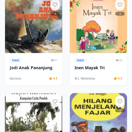
1
1
FIKSI
61
FIKSI
65
Jodi Anak Pananjung
Inen Mayak Tri
Karsono
4.5
M.J. Melalatoa
4.5
1
1