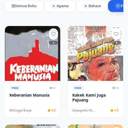
Semua Buku
Agama
Bahasa
Fiks
A
B
F
1
1
FIKSI
67
FIKSI
69
Keberanian Manusia
Kakek Kami Juga
Pejuang
Motinggo Busye
4.5
Satyagraha Hoerip
4.5