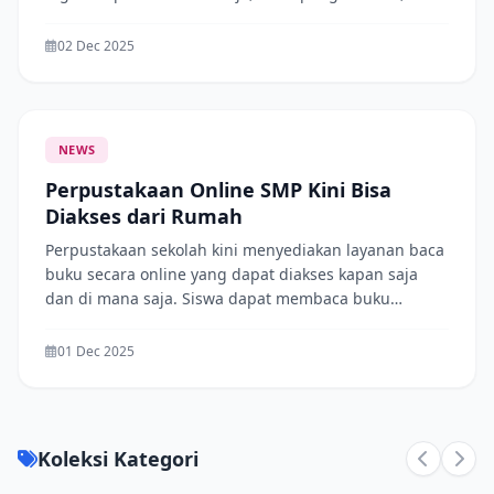
buku penunjang pembelajaran. Siswa dapat
mengakses koleksi tersebut melalui menu Baca
02 Dec 2025
Online di website perpustakaan. Jangan lupa
manfaatkan fasilitas ini secara bijak.
NEWS
Perpustakaan Online SMP Kini Bisa
Diakses dari Rumah
Perpustakaan sekolah kini menyediakan layanan baca
buku secara online yang dapat diakses kapan saja
dan di mana saja. Siswa dapat membaca buku
pelajaran, buku cerita, dan referensi lainnya hanya
dengan menggunakan akun masing-masing. Layanan
01 Dec 2025
ini diharapkan dapat meningkatkan minat baca dan
mempermudah siswa dalam belajar mandiri
Koleksi Kategori