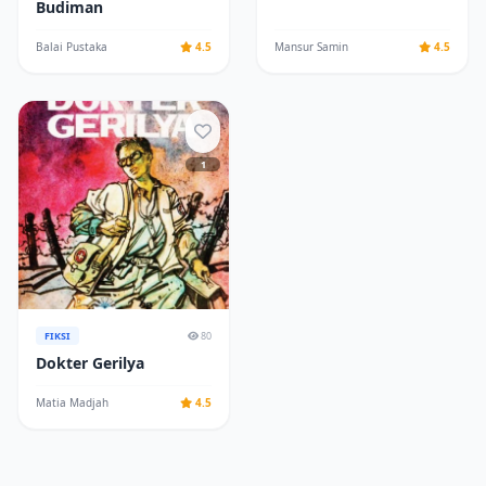
Budiman
Balai Pustaka
4.5
Mansur Samin
4.5
1
FIKSI
80
Dokter Gerilya
Matia Madjah
4.5