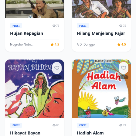
FIKSI
75
FIKSI
75
Hujan Kepagian
Hilang Menjelang Fajar
Nugroho Notosusanto
4.5
A.D. Donggo
4.5
1
1
FIKSI
80
FIKSI
79
Hikayat Bayan
Hadiah Alam