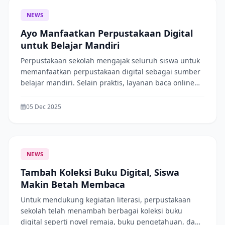
NEWS
Ayo Manfaatkan Perpustakaan Digital
untuk Belajar Mandiri
Perpustakaan sekolah mengajak seluruh siswa untuk
memanfaatkan perpustakaan digital sebagai sumber
belajar mandiri. Selain praktis, layanan baca online
membantu siswa mendapatkan informasi dengan
cepat dan akurat. Mari tingkatkan budaya literasi
05 Dec 2025
dengan membaca setiap hari, baik di sekolah
maupun di rumah.
NEWS
Tambah Koleksi Buku Digital, Siswa
Makin Betah Membaca
Untuk mendukung kegiatan literasi, perpustakaan
sekolah telah menambah berbagai koleksi buku
digital seperti novel remaja, buku pengetahuan, dan