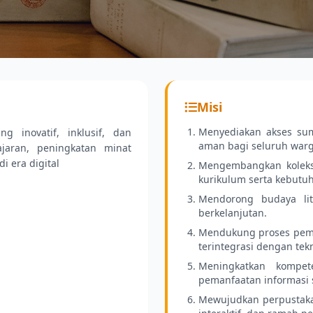
ru
Misi
h tersedia.
Menyediakan akses sum
ng inovatif, inklusif, dan
aman bagi seluruh warg
jaran, peningkatan minat
i era digital
Mengembangkan koleksi
kurikulum serta kebutuh
Mendorong budaya lite
berkelanjutan.
Mendukung proses pemb
terintegrasi dengan tekn
Meningkatkan kompet
pemanfaatan informasi 
Mewujudkan perpustakaan