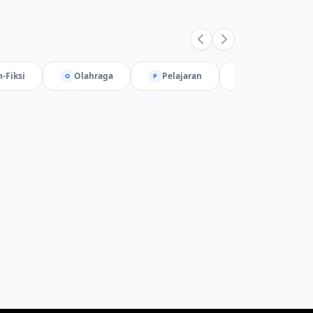
-Fiksi
Olahraga
Pelajaran
Sains
O
P
S