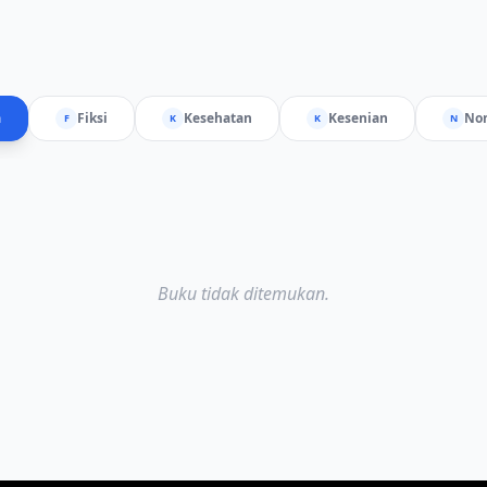
a
Fiksi
Kesehatan
Kesenian
Non
F
K
K
N
Buku tidak ditemukan.