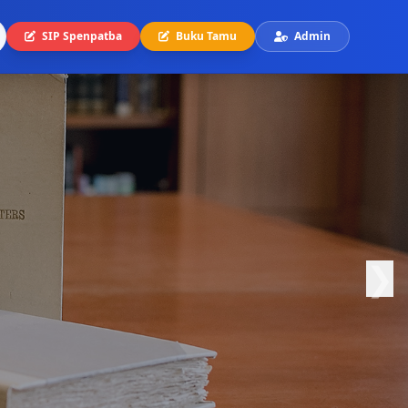
SIP Spenpatba
Buku Tamu
Admin
❯