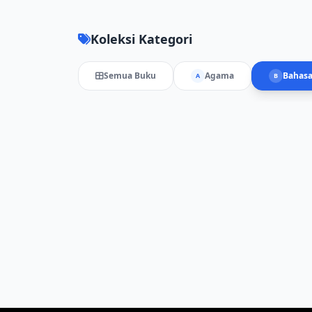
Koleksi Kategori
Semua Buku
Agama
Bahas
A
B