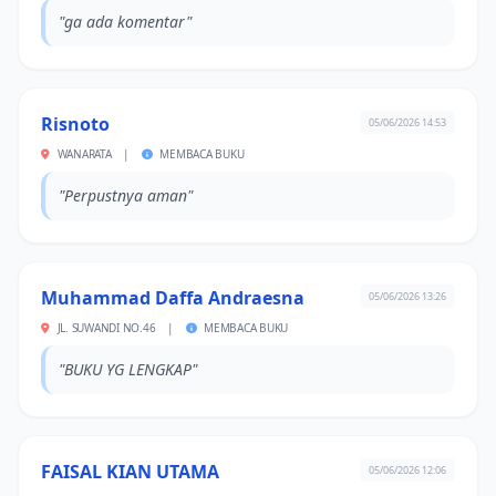
"ga ada komentar"
Risnoto
05/06/2026 14:53
WANARATA
|
MEMBACA BUKU
"Perpustnya aman"
Muhammad Daffa Andraesna
05/06/2026 13:26
JL. SUWANDI NO.46
|
MEMBACA BUKU
"BUKU YG LENGKAP"
FAISAL KIAN UTAMA
05/06/2026 12:06