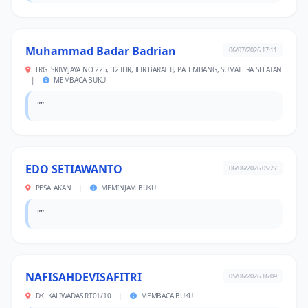
Muhammad Badar Badrian
06/07/2026 17:11
LRG. SRIWIJAYA NO.225, 32 ILIR, ILIR BARAT II, PALEMBANG, SUMATERA SELATAN
|
MEMBACA BUKU
""
EDO SETIAWANTO
06/06/2026 05:27
PESALAKAN
|
MEMINJAM BUKU
""
NAFISAHDEVISAFITRI
05/06/2026 16:09
DK. KALIWADAS RT01/10
|
MEMBACA BUKU