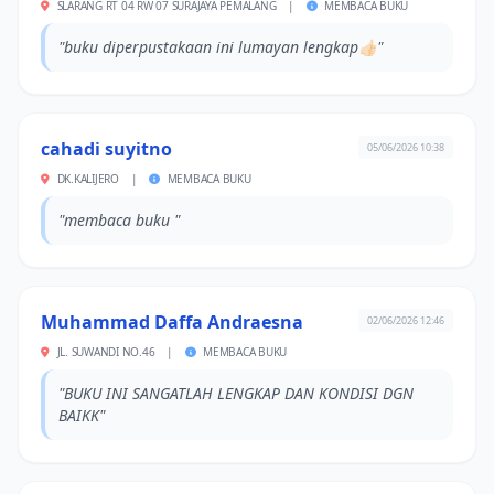
SLARANG RT 04 RW 07 SURAJAYA PEMALANG
|
MEMBACA BUKU
"buku diperpustakaan ini lumayan lengkap👍🏻"
cahadi suyitno
05/06/2026 10:38
DK.KALIJERO
|
MEMBACA BUKU
"membaca buku "
Muhammad Daffa Andraesna
02/06/2026 12:46
JL. SUWANDI NO.46
|
MEMBACA BUKU
"BUKU INI SANGATLAH LENGKAP DAN KONDISI DGN
BAIKK"