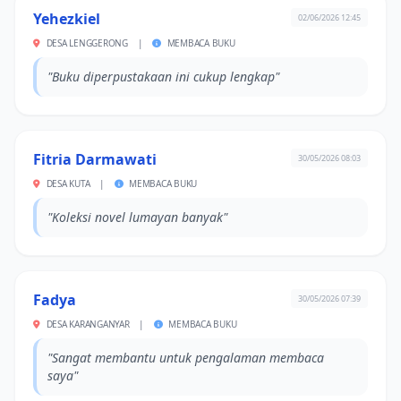
Yehezkiel
02/06/2026 12:45
DESA LENGGERONG
|
MEMBACA BUKU
"Buku diperpustakaan ini cukup lengkap"
Fitria Darmawati
30/05/2026 08:03
DESA KUTA
|
MEMBACA BUKU
"Koleksi novel lumayan banyak"
Fadya
30/05/2026 07:39
DESA KARANGANYAR
|
MEMBACA BUKU
"Sangat membantu untuk pengalaman membaca
saya"