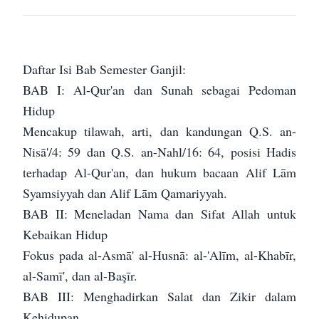
Daftar Isi Bab Semester Ganjil:
BAB I: Al-Qur'an dan Sunah sebagai Pedoman
Hidup
Mencakup tilawah, arti, dan kandungan Q.S. an-
Nisā'/4: 59 dan Q.S. an-Nahl/16: 64, posisi Hadis
terhadap Al-Qur'an, dan hukum bacaan Alif Lām
Syamsiyyah dan Alif Lām Qamariyyah.
BAB II: Meneladan Nama dan Sifat Allah untuk
Kebaikan Hidup
Fokus pada al-Asmā' al-Husnā: al-'Alīm, al-Khabīr,
al-Samī', dan al-Başīr.
BAB III: Menghadirkan Salat dan Zikir dalam
Kehidupan